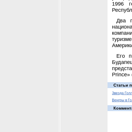
1996 г
Республ
Два г
национ
компан
туризме
Америки
Его п
Будап
предст
Prince» 
Статьи п
Звезда Гол
Венгры в Г
Коммент