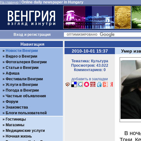
|
Online daily newspaper in Hungary
На главную
Вход
и
регистрация
Навигация
Новости Венгрии
2010-10-01 15:37
Умер из
Видео о Венгрии
Тематика: Культура
Фотогалерея Венгрии
Просмотров: 43.022
Статьи о Венгрии
Комментариев: 0
Афиша
Фестивали Венгрии
добавить в закладки
Услуги в Венгрии
Погода в Венгрии
Частные объявления
Форум
Знакомства
Блоги пользователей
Гостиницы
Магазины
Медицинские услуги
В ночь
Ночная жизнь
Тони Ке