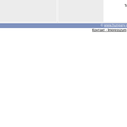
Т
©
www.hungary-
Контакт - Impresszum