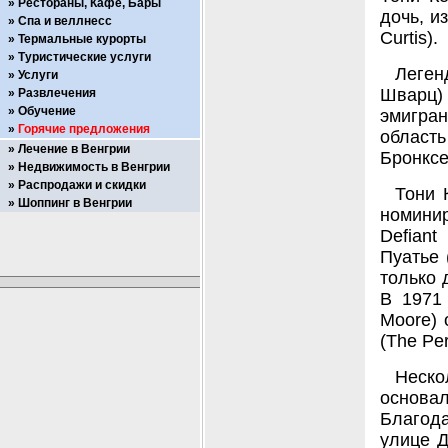
Рестораны, Кафе, Бары
дочь, и
Спа и веллнесс
Curtis).
Термальные курорты
Туристические услуги
Леген
Услуги
Шварц) 
Развлечения
Обучение
эмигран
Горячие предложения
область
Лечение в Венгрии
Бронксе
Недвижимость в Венгрии
Распродажи и скидки
Тони 
Шоппинг в Венгрии
номини
Defian
Пуатье 
только 
В 1971
Moore) 
(The Per
Неско
основа
Благода
улице Д