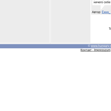
ничего себе
Автор:
Ёжик_
Т
©
www.hungary-
Контакт - Impresszum