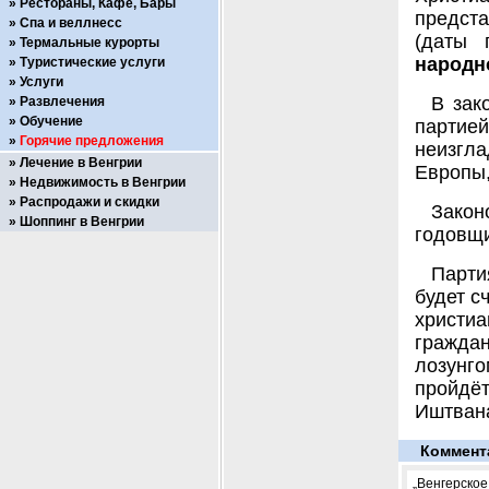
Рестораны, Кафе, Бары
предст
Спа и веллнесс
(даты 
Термальные курорты
народн
Туристические услуги
Услуги
В зак
Развлечения
Обучение
партие
Горячие предложения
неизгл
Лечение в Венгрии
Европы,
Недвижимость в Венгрии
Распродажи и скидки
Закон
Шоппинг в Венгрии
годовщи
Парти
будет с
христи
граждан
лозунг
пройдёт
Иштвана
Коммент
„Венгерское