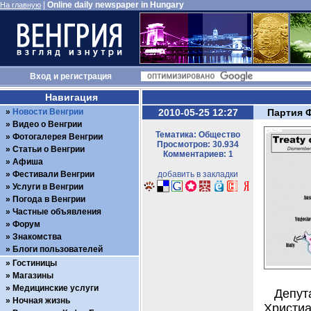
|
Online daily newspaper in Hungary
На главную
Вход
и
регистрация
Навигация
Новости Венгрии
2010-05-25 12:27
Партия 
Видео о Венгрии
Тематика: Общество
Фотогалерея Венгрии
Просмотров: 30.934
Статьи о Венгрии
Комментариев: 1
Афиша
Фестивали Венгрии
добавить в закладки
Услуги в Венгрии
Погода в Венгрии
Частные объявления
Форум
Знакомства
Блоги пользователей
Гостиницы
Магазины
Медицинские услуги
Депут
Ночная жизнь
Христи