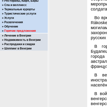
Рестораны, Кафе, Бары
меропр
Спа и веллнесс
солдата
Термальные курорты
Туристические услуги
Во вр
Услуги
Rákoske
Развлечения
Обучение
могилам
Горячие предложения
захоро
Лечение в Венгрии
русских
Недвижимость в Венгрии
Распродажи и скидки
В го
Шоппинг в Венгрии
Будапеш
города 
австра
француз
В ве
иностра
населён
В вой
венгер
венгерс