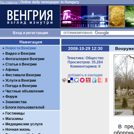
|
Online daily newspaper in Hungary
На главную
Вход
и
регистрация
Навигация
Новости Венгрии
2008-10-29 12:30
Вооруже
Видео о Венгрии
Тематика: Общество
Фотогалерея Венгрии
Просмотров: 35.284
Статьи о Венгрии
Комментариев: 0
Афиша
Фестивали Венгрии
добавить в закладки
Услуги в Венгрии
Погода в Венгрии
Частные объявления
Форум
Знакомства
Блоги пользователей
Гостиницы
Магазины
Медицинские услуги
В пре
Ночная жизнь
оборо