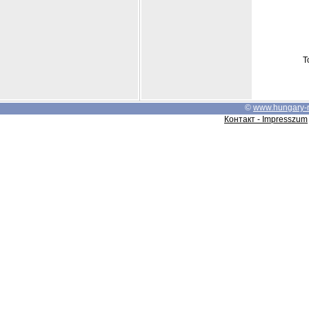
Т
©
www.hungary-
Контакт - Impresszum