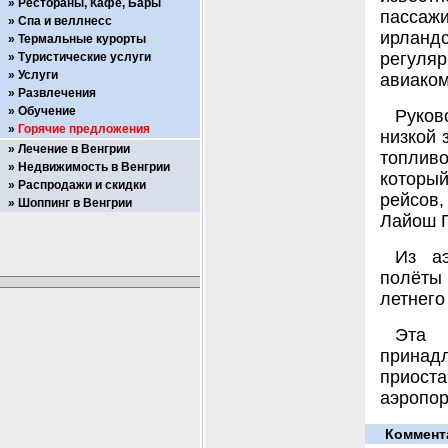
Рестораны, Кафе, Бары
пассажи
Спа и веллнесс
ирланд
Термальные курорты
регуля
Туристические услуги
Услуги
авиаком
Развлечения
Обучение
Руков
Горячие предложения
низкой 
Лечение в Венгрии
топливо
Недвижимость в Венгрии
который
Распродажи и скидки
рейсов,
Шоппинг в Венгрии
Лайош П
Из аэ
полёты 
летнего
Эта 
принадл
приост
аэропор
Коммент