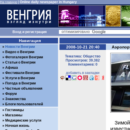
|
Online daily newspaper in Hungary
На главную
Вход
и
регистрация
Навигация
Новости Венгрии
2008-10-21 20:40
Аэропор
Видео о Венгрии
Тематика: Общество
Фотогалерея Венгрии
Просмотров: 39.382
Статьи о Венгрии
Комментариев: 0
Афиша
Фестивали Венгрии
добавить в закладки
Услуги в Венгрии
Погода в Венгрии
Частные объявления
Форум
Знакомства
Блоги пользователей
Гостиницы
Магазины
Медицинские услуги
Зимой
Ночная жизнь
известн