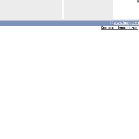
Т
©
www.hungary-
Контакт - Impresszum