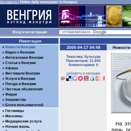
|
Online daily newspaper in Hungary
На главную
Вход
и
регистрация
Навигация
Новости Венгрии
2000-04-17 04:49
Новости
Видео о Венгрии
Тематика: Культура
Фотогалерея Венгрии
Просмотров: 31.600
Статьи о Венгрии
Комментариев: 0
Афиша
Фестивали Венгрии
добавить в закладки
Услуги в Венгрии
Погода в Венгрии
Частные объявления
Форум
Знакомства
Блоги пользователей
Гостиницы
Магазины
Медицинские услуги
На эт
Ночная жизнь
день р