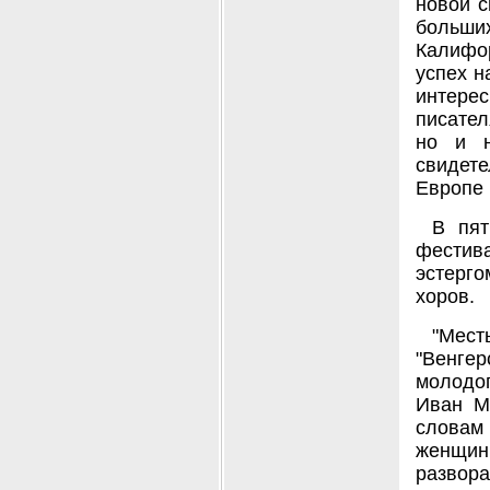
новой с
больших
Калифор
успех н
интере
писател
но и н
свидете
Европе 
В пят
фестива
эстерг
хоров.
"Мес
"Венгер
молодог
Иван Ма
словам
женщин
развор