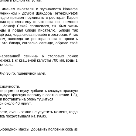
рикой и кислой капустой.
 с именем писателя и журналиста Йожефа
еменником и другом Шандора Петефи/Petofi
оздно пришел поужинать в ресторан Кароя
жил принести ему то, что осталось: немного
у. Йожеф Секей согласился, т.к. был очень
 еды и подал блюдо писателю. Блюдо так
ё раз, когда снова пришёл в ресторан. А так
м, завсегдатаи ресторана стали просить
 это блюдо, согласно легенде, обрело своё
 нарезанной свинины 6 столовых ложек
снока 1 кг. квашеной капусты 700 мл. воды 1
ки соль.
%) 30 гр. пшеничной муки.
розрачности.
 перцем по вкусу, добавить сладкую красную
адкую красную паприку в соотношении 1:3),
и поставить на огонь тушиться.
ой около 40 минут.
.
сти, очень важно не упустить момент, когда
егка похрустывала на зубах.
днородной массы, добавить половник сока из