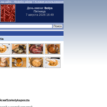
|
на сайте - Hirdetési ajánlat
Условия использования
День имени:
Ibolya
Пятница
7 августа 2026 16:49
zta
йски/Szekelykaposzta