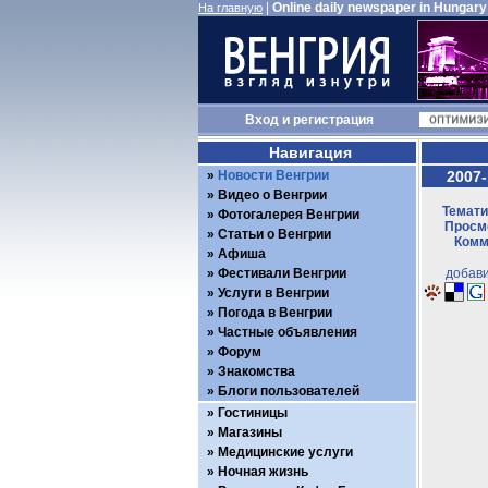
|
Online daily newspaper in Hungary
На главную
Вход
и
регистрация
Навигация
Новости Венгрии
2007-
Видео о Венгрии
Темати
Фотогалерея Венгрии
Просмо
Статьи о Венгрии
Комм
Афиша
Фестивали Венгрии
добави
Услуги в Венгрии
Погода в Венгрии
Частные объявления
Форум
Знакомства
Блоги пользователей
Гостиницы
Магазины
Медицинские услуги
Ночная жизнь