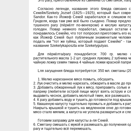
Это рагу, приготовленное из свинины со сметаной, пап
Согласно легенде, название этого блюда связано
Секейя/Szekely Jozsef (1825—1925), который был совр
Sandor. Как-то Йожеф Секей заработался и слишком п
Гунделя, когда там уже всё было съедено. Повар предло
тушеного рагу (пёркёлт по-венгерски) и кислую капуст
голоден. Повар немного поработал, смешал остатки
понравилось Секейю, что тот попросил приготовить его ещ
как Йожеф Секей был публичным знаменитым человеко
подать им "тот же гуйяш, который подают Секейю" - так
название Szekelykaposzta или Szekelygulyas.
Для пёркёлта/рагу понадобится: 700 гр. мелко
растительного масла 1-2 шт. средних луковиц 2 зубчика че
чайную ложку семян тмина 4 чайные ложки красной папри
Lля загущения блюда потребуется: 350 мл. сметаны (20
1. Мелко нарезанное мясо помыть, обсушить.
2. Лук очистить и мелко нарезать, обжарить в масле до п
3. Добавить обжаренный лук к мясу, приправить солью и
паприку (любители острой пищи могут взять острую и сл
выдавить чеснок, добавить молотый тмин, все размешать 
4. К рагу добавить воду и тушить до готовности под крышк
5. Квашеную капусту тщательно промыть и добавить к рагу
Накрыть крышкой и тушить на медленном огне до готовно
мясо стало мягким, а капуста не успела развариться и сл
Готовим заправку для капусты а-ля Секей.
6. Сметану смешать с мукой и размешать до получения о
рагу и тщательно всё перемешать.