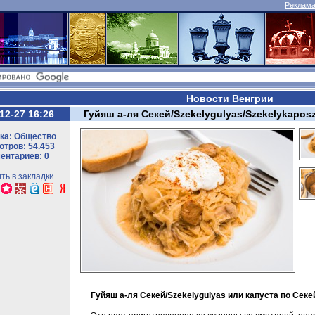
Реклама 
Новости Венгрии
12-27 16:26
Гуйяш а-ля Секей/Szekelygulyas/Szekelykapos
ка: Общество
тров: 54.453
ентариев: 0
ть в закладки
Гуйяш а-ля Секей/Szekelygulyas или капуста по Секе