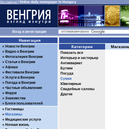
|
Online daily newspaper in Hungary
На главную
Вход
и
регистрация
Навигация
Новости Венгрии
Категории
Магазин
Видео о Венгрии
Показать все
Фотогалерея Венгрии
Интерьер и экстерьер
Статьи о Венгрии
Антиквариат
Афиша
Бутики
Фестивали Венгрии
Посуда
Услуги в Венгрии
Сумки
Погода в Венгрии
Ювелирные
Частные объявления
Свадебные салоны
Форум
Другое
Знакомства
Блоги пользователей
Гостиницы
Магазины
Медицинские услуги
Ночная жизнь