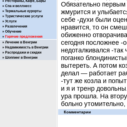
Рестораны, Кафе, Бары
Обязательно первым 
Спа и веллнесс
жмурится и улыбается
Термальные курорты
Туристические услуги
себе -духи были оцен
Услуги
нравится, то он сме
Развлечения
Обучение
обиженно отворачивае
Горячие предложения
сегодня посложнее -о
Лечение в Венгрии
Недвижимость в Венгрии
недоталкивался -так 
Распродажи и скидки
поганко блондинистый
Шоппинг в Венгрии
вытереть. А потом ко
делал — работает ра
-тут же козла и попы
и я и тренр довольны
ура прошла. На втор
больно утомительно,
Комментарии