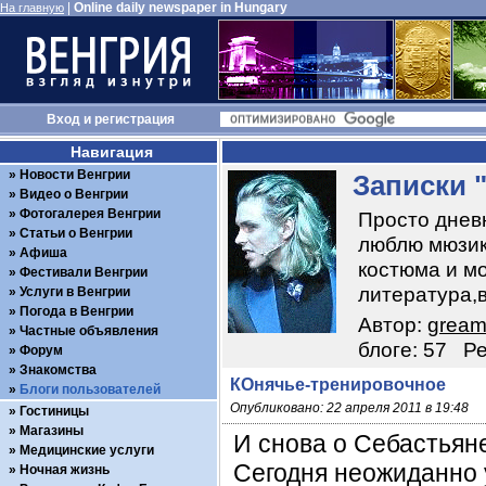
|
Online daily newspaper in Hungary
На главную
Вход
и
регистрация
Навигация
Новости Венгрии
Записки 
Видео о Венгрии
Фотогалерея Венгрии
Просто дневн
Статьи о Венгрии
люблю мюзик
Афиша
костюма и мод
Фестивали Венгрии
литература,в
Услуги в Венгрии
Погода в Венгрии
Автор:
gream
Частные объявления
блоге: 57
Ре
Форум
Знакомства
КОнячье-тренировочное
Блоги пользователей
Опубликовано: 22 апреля 2011 в 19:48
Гостиницы
Магазины
И снова о Себастьяне
Медицинские услуги
Сегодня неожиданно 
Ночная жизнь